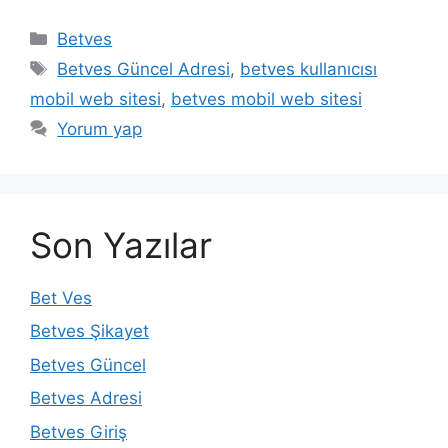
Kategoriler
Betves
Etiketler
Betves Güncel Adresi
,
betves kullanıcısı
mobil web sitesi
,
betves mobil web sitesi
Yorum yap
Son Yazılar
Bet Ves
Betves Şikayet
Betves Güncel
Betves Adresi
Betves Giriş