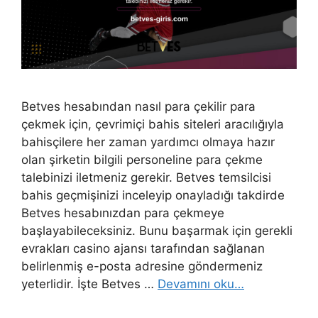
Betves hesabından nasıl para çekilir para
çekmek için, çevrimiçi bahis siteleri aracılığıyla
bahisçilere her zaman yardımcı olmaya hazır
olan şirketin bilgili personeline para çekme
talebinizi iletmeniz gerekir. Betves temsilcisi
bahis geçmişinizi inceleyip onayladığı takdirde
Betves hesabınızdan para çekmeye
başlayabileceksiniz. Bunu başarmak için gerekli
evrakları casino ajansı tarafından sağlanan
belirlenmiş e-posta adresine göndermeniz
yeterlidir. İşte Betves …
Devamını oku…