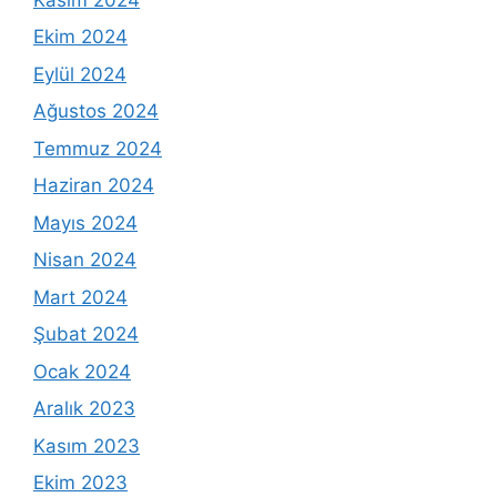
Ekim 2024
Eylül 2024
Ağustos 2024
Temmuz 2024
Haziran 2024
Mayıs 2024
Nisan 2024
Mart 2024
Şubat 2024
Ocak 2024
Aralık 2023
Kasım 2023
Ekim 2023