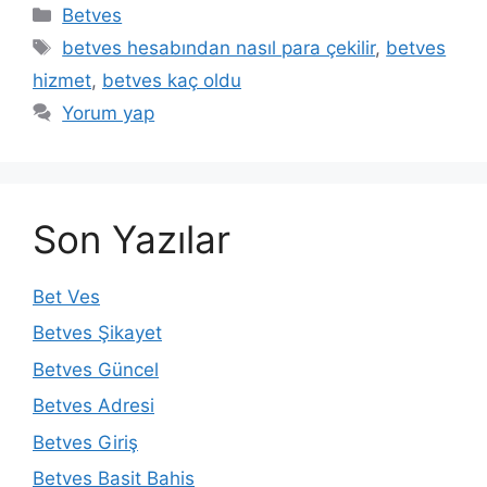
Kategoriler
Betves
Etiketler
betves hesabından nasıl para çekilir
,
betves
hizmet
,
betves kaç oldu
Yorum yap
Son Yazılar
Bet Ves
Betves Şikayet
Betves Güncel
Betves Adresi
Betves Giriş
Betves Basit Bahis