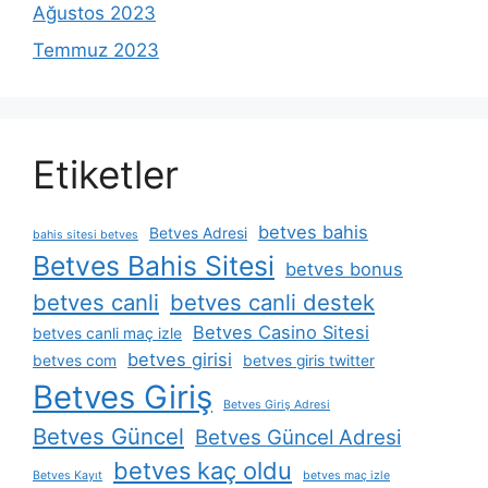
Ağustos 2023
Temmuz 2023
Etiketler
betves bahis
Betves Adresi
bahis sitesi betves
Betves Bahis Sitesi
betves bonus
betves canli
betves canli destek
Betves Casino Sitesi
betves canli maç izle
betves girisi
betves com
betves giris twitter
Betves Giriş
Betves Giriş Adresi
Betves Güncel
Betves Güncel Adresi
betves kaç oldu
Betves Kayıt
betves maç izle