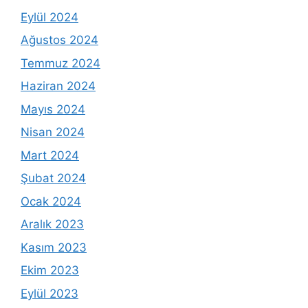
Eylül 2024
Ağustos 2024
Temmuz 2024
Haziran 2024
Mayıs 2024
Nisan 2024
Mart 2024
Şubat 2024
Ocak 2024
Aralık 2023
Kasım 2023
Ekim 2023
Eylül 2023