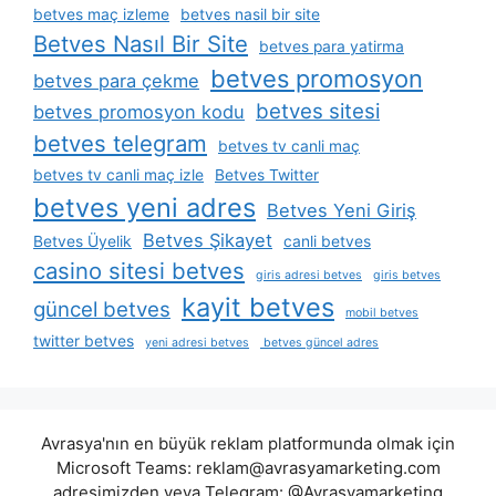
betves maç izleme
betves nasil bir site
Betves Nasıl Bir Site
betves para yatirma
betves promosyon
betves para çekme
betves sitesi
betves promosyon kodu
betves telegram
betves tv canli maç
betves tv canli maç izle
Betves Twitter
betves yeni adres
Betves Yeni Giriş
Betves Şikayet
Betves Üyelik
canli betves
casino sitesi betves
giris adresi betves
giris betves
kayit betves
güncel betves
mobil betves
twitter betves
yeni adresi betves
betves güncel adres
Avrasya'nın en büyük reklam platformunda olmak için
Microsoft Teams:
reklam@avrasyamarketing.com
adresimizden veya Telegram: @Avrasyamarketing