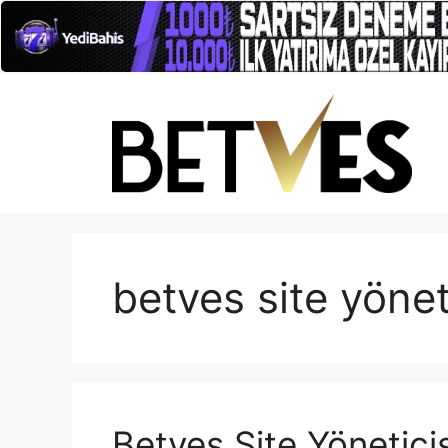
İçeriğe
atla
betves site yönet
Betves Site Yöneticis