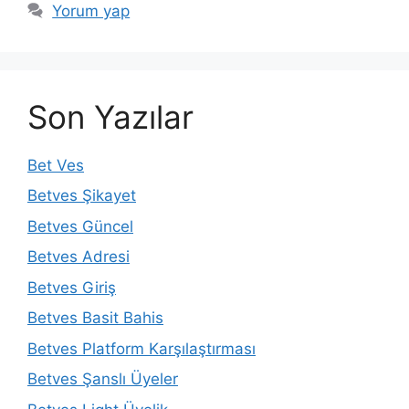
Yorum yap
Son Yazılar
Bet Ves
Betves Şikayet
Betves Güncel
Betves Adresi
Betves Giriş
Betves Basit Bahis
Betves Platform Karşılaştırması
Betves Şanslı Üyeler