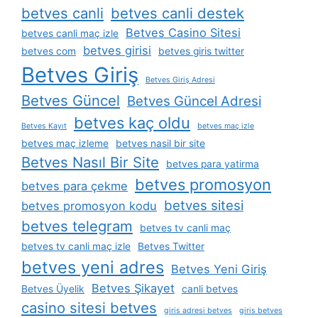
betves canli
betves canli destek
Betves Casino Sitesi
betves canli maç izle
betves girisi
betves com
betves giris twitter
Betves Giriş
Betves Giriş Adresi
Betves Güncel
Betves Güncel Adresi
betves kaç oldu
Betves Kayıt
betves maç izle
betves maç izleme
betves nasil bir site
Betves Nasıl Bir Site
betves para yatirma
betves promosyon
betves para çekme
betves sitesi
betves promosyon kodu
betves telegram
betves tv canli maç
betves tv canli maç izle
Betves Twitter
betves yeni adres
Betves Yeni Giriş
Betves Şikayet
Betves Üyelik
canli betves
casino sitesi betves
giris adresi betves
giris betves