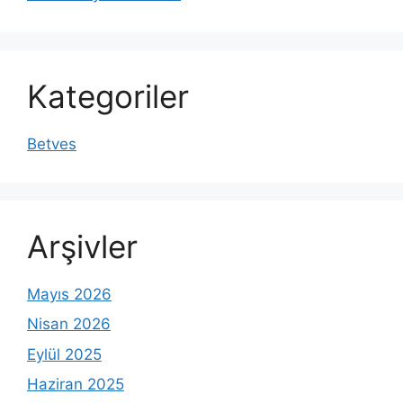
Kategoriler
Betves
Arşivler
Mayıs 2026
Nisan 2026
Eylül 2025
Haziran 2025