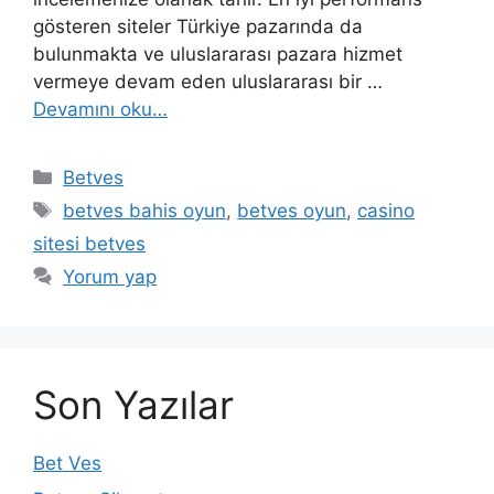
gösteren siteler Türkiye pazarında da
bulunmakta ve uluslararası pazara hizmet
vermeye devam eden uluslararası bir …
Devamını oku…
Kategoriler
Betves
Etiketler
betves bahis oyun
,
betves oyun
,
casino
sitesi betves
Yorum yap
Son Yazılar
Bet Ves