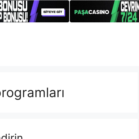
programları
dirin