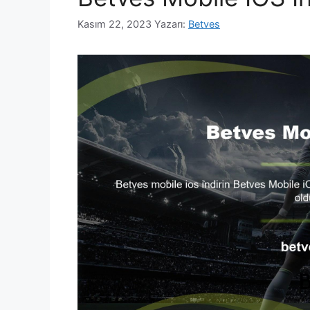
Kasım 22, 2023
Yazarı:
Betves