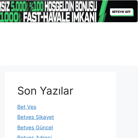
Son Yazılar
Bet Ves
Betves Şikayet
Betves Güncel
Betves Adresi