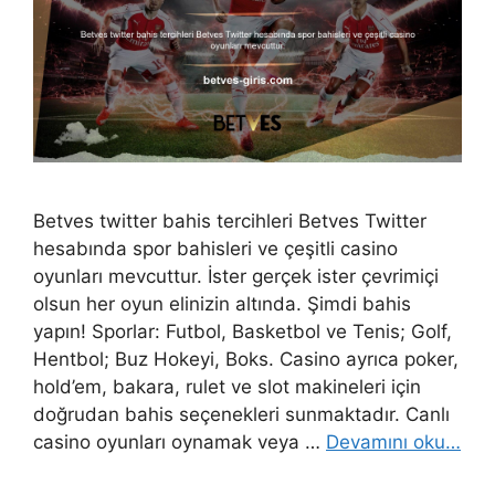
Betves twitter bahis tercihleri Betves Twitter
hesabında spor bahisleri ve çeşitli casino
oyunları mevcuttur. İster gerçek ister çevrimiçi
olsun her oyun elinizin altında. Şimdi bahis
yapın! Sporlar: Futbol, ​​Basketbol ve Tenis; Golf,
Hentbol; Buz Hokeyi, Boks. Casino ayrıca poker,
hold’em, bakara, rulet ve slot makineleri için
doğrudan bahis seçenekleri sunmaktadır. Canlı
casino oyunları oynamak veya …
Devamını oku…