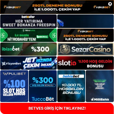
×
BETVES GİRİŞ İÇİN TIKLAYINIZ!