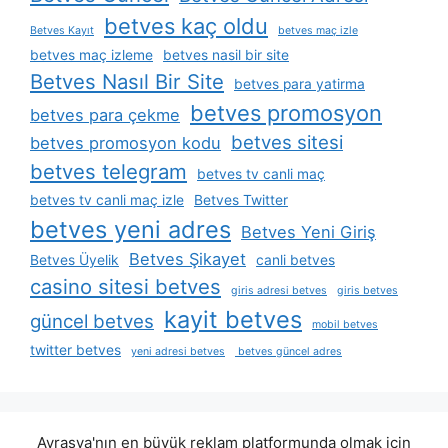
betves kaç oldu
Betves Kayıt
betves maç izle
betves maç izleme
betves nasil bir site
Betves Nasıl Bir Site
betves para yatirma
betves promosyon
betves para çekme
betves sitesi
betves promosyon kodu
betves telegram
betves tv canli maç
betves tv canli maç izle
Betves Twitter
betves yeni adres
Betves Yeni Giriş
Betves Şikayet
Betves Üyelik
canli betves
casino sitesi betves
giris adresi betves
giris betves
kayit betves
güncel betves
mobil betves
twitter betves
yeni adresi betves
betves güncel adres
Avrasya'nın en büyük reklam platformunda olmak için