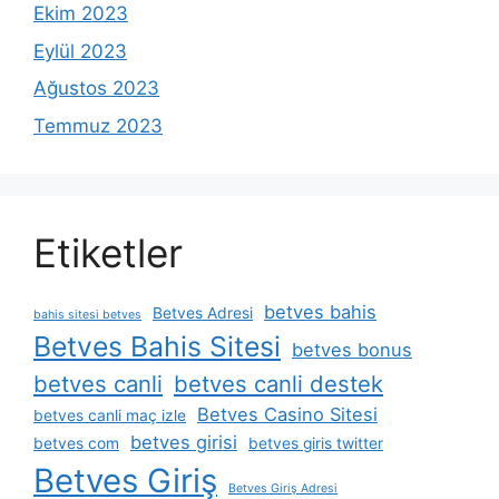
Ekim 2023
Eylül 2023
Ağustos 2023
Temmuz 2023
Etiketler
betves bahis
Betves Adresi
bahis sitesi betves
Betves Bahis Sitesi
betves bonus
betves canli
betves canli destek
Betves Casino Sitesi
betves canli maç izle
betves girisi
betves com
betves giris twitter
Betves Giriş
Betves Giriş Adresi