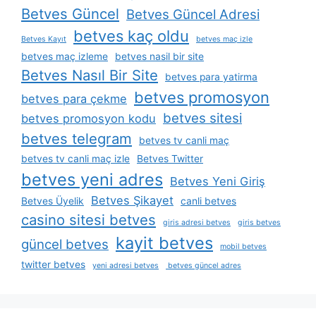
Betves Güncel
Betves Güncel Adresi
betves kaç oldu
Betves Kayıt
betves maç izle
betves maç izleme
betves nasil bir site
Betves Nasıl Bir Site
betves para yatirma
betves promosyon
betves para çekme
betves sitesi
betves promosyon kodu
betves telegram
betves tv canli maç
betves tv canli maç izle
Betves Twitter
betves yeni adres
Betves Yeni Giriş
Betves Şikayet
Betves Üyelik
canli betves
casino sitesi betves
giris adresi betves
giris betves
kayit betves
güncel betves
mobil betves
twitter betves
yeni adresi betves
betves güncel adres