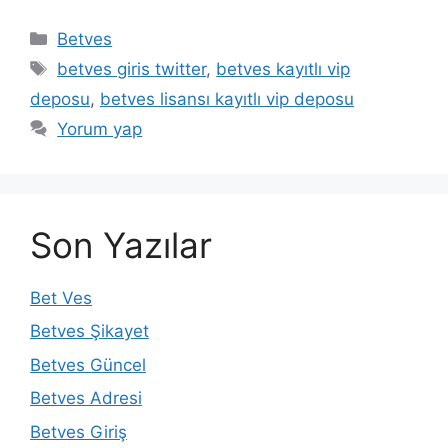
Kategoriler
Betves
Etiketler
betves giris twitter
,
betves kayıtlı vip
deposu
,
betves lisansı kayıtlı vip deposu
Yorum yap
Son Yazılar
Bet Ves
Betves Şikayet
Betves Güncel
Betves Adresi
Betves Giriş