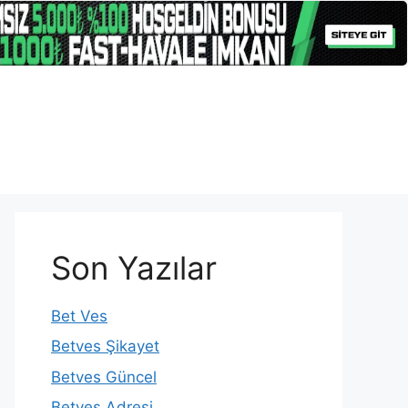
Son Yazılar
Bet Ves
Betves Şikayet
Betves Güncel
Betves Adresi