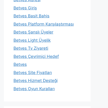
Betves Giriş
Betves Basit Bahis
Betves Platform Karşılaştırması
Betves Şanslı Üyeler
Betves Light Üyelik
Betves Tv Ziyareti
Betves Çevrimiçi Hedef
Betves
Betves Site Fiyatları
Betves Hizmet Desteği
Betves Oyun Kuralları