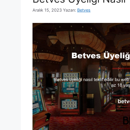
Aralık 15, 2023
Yazarı:
Betves