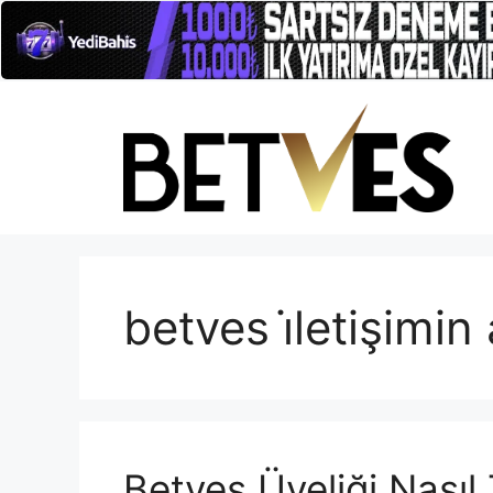
İçeriğe
atla
betves i̇letişimin
Betves Üyeliği Nasıl T