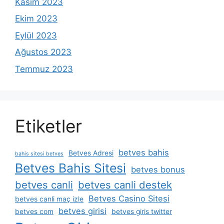
Kasım 2023
Ekim 2023
Eylül 2023
Ağustos 2023
Temmuz 2023
Etiketler
betves bahis
Betves Adresi
bahis sitesi betves
Betves Bahis Sitesi
betves bonus
betves canli
betves canli destek
Betves Casino Sitesi
betves canli maç izle
betves girisi
betves com
betves giris twitter