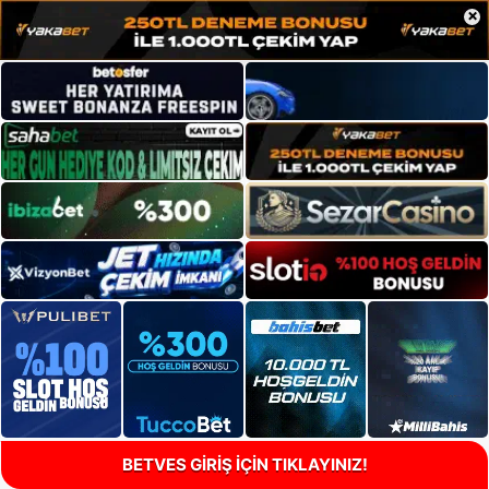
×
BETVES GİRİŞ İÇİN TIKLAYINIZ!