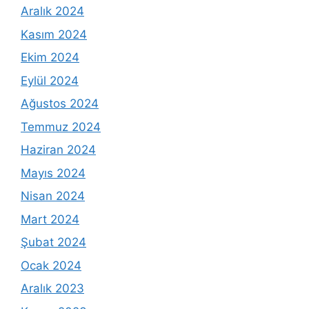
Aralık 2024
Kasım 2024
Ekim 2024
Eylül 2024
Ağustos 2024
Temmuz 2024
Haziran 2024
Mayıs 2024
Nisan 2024
Mart 2024
Şubat 2024
Ocak 2024
Aralık 2023