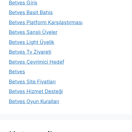
Betves Giriş
Betves Basit Bahis
Betves Platform Karşılaştırması
Betves Şanslı Üyeler
Betves Light Üyelik
Betves Tv Ziyareti
Betves Çevrimiçi Hedef
Betves
Betves Site Fiyatları
Betves Hizmet Desteği
Betves Oyun Kuralları