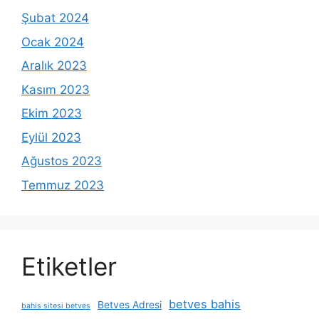
Şubat 2024
Ocak 2024
Aralık 2023
Kasım 2023
Ekim 2023
Eylül 2023
Ağustos 2023
Temmuz 2023
Etiketler
betves bahis
Betves Adresi
bahis sitesi betves