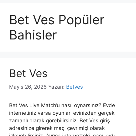
Bet Ves Popüler
Bahisler
Bet Ves
Mayıs 26, 2026
Yazarı:
Betves
Bet Ves Live Match’u nasıl oynarsınız? Evde
internetiniz varsa oyunları evinizden gerçek
zamanlı olarak görebilirsiniz. Bet Ves giriş
adresinize girerek maçı çevrimiçi olarak
izleyebilirsiniz. Ayrıca internetteki maçı evde