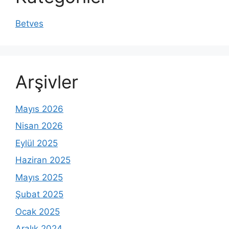
Betves
Arşivler
Mayıs 2026
Nisan 2026
Eylül 2025
Haziran 2025
Mayıs 2025
Şubat 2025
Ocak 2025
Aralık 2024