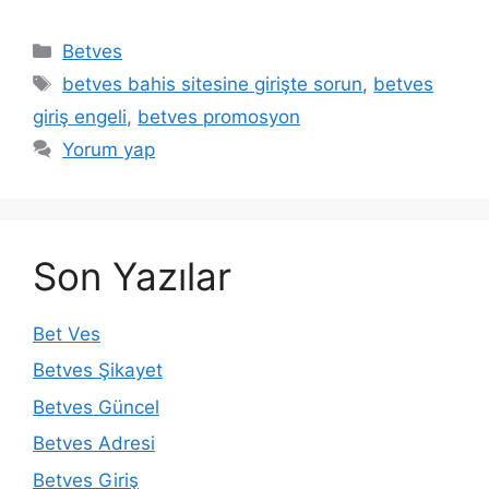
Kategoriler
Betves
Etiketler
betves bahis sitesine girişte sorun
,
betves
giriş engeli
,
betves promosyon
Yorum yap
Son Yazılar
Bet Ves
Betves Şikayet
Betves Güncel
Betves Adresi
Betves Giriş