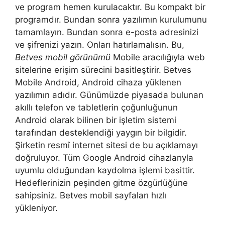
ve program hemen kurulacaktır. Bu kompakt bir
programdır. Bundan sonra yazılımın kurulumunu
tamamlayın. Bundan sonra e-posta adresinizi
ve şifrenizi yazın. Onları hatırlamalısın. Bu,
Betves mobil görünümü
Mobile aracılığıyla web
sitelerine erişim sürecini basitleştirir. Betves
Mobile Android, Android cihaza yüklenen
yazılımın adıdır. Günümüzde piyasada bulunan
akıllı telefon ve tabletlerin çoğunluğunun
Android olarak bilinen bir işletim sistemi
tarafından desteklendiği yaygın bir bilgidir.
Şirketin resmî internet sitesi de bu açıklamayı
doğruluyor. Tüm Google Android cihazlarıyla
uyumlu olduğundan kaydolma işlemi basittir.
Hedeflerinizin peşinden gitme özgürlüğüne
sahipsiniz. Betves mobil sayfaları hızlı
yükleniyor.