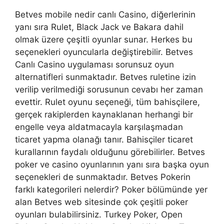
Betves mobile nedir canlı Casino, diğerlerinin
yanı sıra Rulet, Black Jack ve Bakara dahil
olmak üzere çeşitli oyunlar sunar. Herkes bu
seçenekleri oyuncularla değiştirebilir. Betves
Canlı Casino uygulaması sorunsuz oyun
alternatifleri sunmaktadır. Betves ruletine izin
verilip verilmediği sorusunun cevabı her zaman
evettir. Rulet oyunu seçeneği, tüm bahisçilere,
gerçek rakiplerden kaynaklanan herhangi bir
engelle veya aldatmacayla karşılaşmadan
ticaret yapma olanağı tanır. Bahisçiler ticaret
kurallarının faydalı olduğunu görebilirler. Betves
poker ve casino oyunlarının yanı sıra başka oyun
seçenekleri de sunmaktadır. Betves Pokerin
farklı kategorileri nelerdir? Poker bölümünde yer
alan Betves web sitesinde çok çeşitli poker
oyunları bulabilirsiniz. Turkey Poker, Open