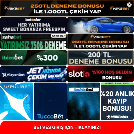
×
BETVES GİRİŞ İÇİN TIKLAYINIZ!