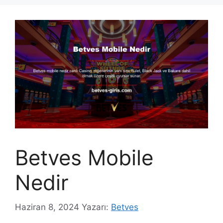
Betves Mobile
Nedir
Haziran 8, 2024
Yazarı:
Betves