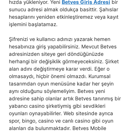
hızda yükleniyor. Yeni
Betves Giriş Adresi
bir
sunucu adresi almak oldukça basittir. Şahıslar
hesaplarını yeniden etkinleştiremez veya kayıt
işlemini başlatamaz.
Şifrenizi ve kullanıcı adınızı yazarak hemen
hesabınıza giriş yapabilirsiniz. Mevcut Betves
adresinizden siteye geri döndüğünüzde
herhangi bir değişiklik görmeyeceksiniz. Şirket
alan adını değiştirmeye karar verdi. Eğer o
olmasaydı, hiçbir önemi olmazdı. Kurumsal
tasarımdan oyun menüsüne kadar her şeyin
aynı olduğunu söylemeliyim. Betves yeni
adresine sahip olanlar artık Betves tanınmış bir
yabancı casino şirketiymiş gibi sevdikleri
oyunları oynayabilirler. Web sitesinde ayrıca
spor, bingo, casino ve canlı casino gibi oyun
alanları da bulunmaktadır. Betves Mobile