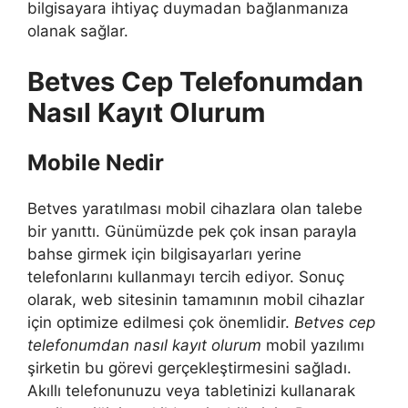
bilgisayara ihtiyaç duymadan bağlanmanıza
olanak sağlar.
Betves Cep Telefonumdan
Nasıl Kayıt Olurum
Mobile Nedir
Betves yaratılması mobil cihazlara olan talebe
bir yanıttı. Günümüzde pek çok insan parayla
bahse girmek için bilgisayarları yerine
telefonlarını kullanmayı tercih ediyor. Sonuç
olarak, web sitesinin tamamının mobil cihazlar
için optimize edilmesi çok önemlidir.
Betves cep
telefonumdan nasıl kayıt olurum
mobil yazılımı
şirketin bu görevi gerçekleştirmesini sağladı.
Akıllı telefonunuzu veya tabletinizi kullanarak