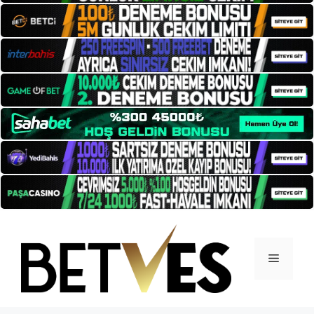
İçeriğe
atla
Menü