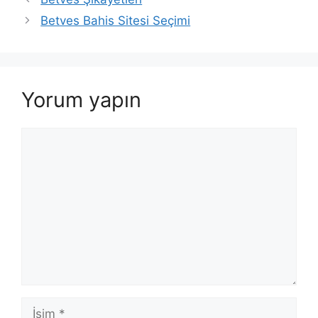
Betves Bahis Sitesi Seçimi
Yorum yapın
Yorum
İsim