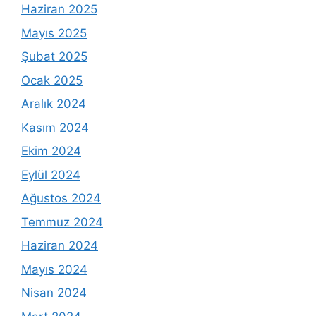
Haziran 2025
Mayıs 2025
Şubat 2025
Ocak 2025
Aralık 2024
Kasım 2024
Ekim 2024
Eylül 2024
Ağustos 2024
Temmuz 2024
Haziran 2024
Mayıs 2024
Nisan 2024