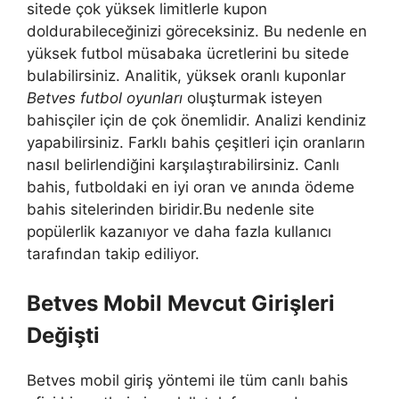
sitede çok yüksek limitlerle kupon
doldurabileceğinizi göreceksiniz. Bu nedenle en
yüksek futbol müsabaka ücretlerini bu sitede
bulabilirsiniz. Analitik, yüksek oranlı kuponlar
Betves futbol oyunları
oluşturmak isteyen
bahisçiler için de çok önemlidir. Analizi kendiniz
yapabilirsiniz. Farklı bahis çeşitleri için oranların
nasıl belirlendiğini karşılaştırabilirsiniz. Canlı
bahis, futboldaki en iyi oran ve anında ödeme
bahis sitelerinden biridir.Bu nedenle site
popülerlik kazanıyor ve daha fazla kullanıcı
tarafından takip ediliyor.
Betves Mobil Mevcut Girişleri
Değişti
Betves mobil giriş yöntemi ile tüm canlı bahis