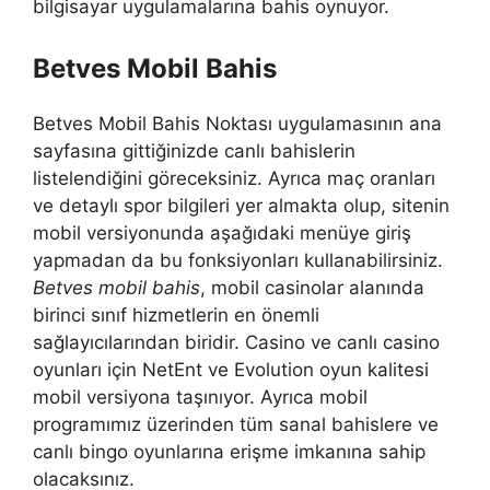
bilgisayar uygulamalarına bahis oynuyor.
Betves Mobil Bahis
Betves Mobil Bahis Noktası uygulamasının ana
sayfasına gittiğinizde canlı bahislerin
listelendiğini göreceksiniz. Ayrıca maç oranları
ve detaylı spor bilgileri yer almakta olup, sitenin
mobil versiyonunda aşağıdaki menüye giriş
yapmadan da bu fonksiyonları kullanabilirsiniz.
Betves mobil bahis
, mobil casinolar alanında
birinci sınıf hizmetlerin en önemli
sağlayıcılarından biridir. Casino ve canlı casino
oyunları için NetEnt ve Evolution oyun kalitesi
mobil versiyona taşınıyor. Ayrıca mobil
programımız üzerinden tüm sanal bahislere ve
canlı bingo oyunlarına erişme imkanına sahip
olacaksınız.