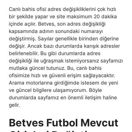
Canlı bahis ofisi adres değişikliklerini çok hızlı
bir şekilde yapar ve site maksimum 20 dakika
içinde açılır. Betves, son adres değişikliği
kapsamında adının sonundaki numarayı
değiştirmiş. Sayılar genellikle birinden diğerine
değişir. Ancak bazı durumlarda karışık adresler
belirlenebilir. Bu gibi durumlarda adres
değişikliği ile uğraşmak istemiyorsanız sayfamızı
mutlaka güncel tutunuz. Bu, canlı bahis
ofisimize hızlı ve güvenli erişim sağlayacaktır.
Arama motorlarına girdiğimde istesem de yeni
ve güncel bilgilere ulaşamıyorum. Böyle
durumlarda sayfamız en önemli iletişim haline
gelir.
Betves Futbol Mevcut