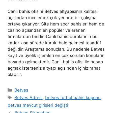
Canlı bahis ofisini Betves altyapısının kalitesi
açısından incelemek çok yerinde bir çalışma
ortaya çıkarıyor. Site hem spor bahisleri hem de
casino açısından en popüler ve aranan
firmalardan biridir. Canlı bahis bürolarının bu
kadar kısa sürede kurulu hale gelmesi tesadüf
değildir. Araştırma sonuçları. Bu nedenle Betves
kayıt ve üyelik işlemleri en çok sorulan konuların
başında gelmektedir. Canlı bahis ofisi ile hesap
açmak isterseniz altyapı açısından içiniz rahat
olabilir.
Kategoriler
Betves
Etiketler
Betves Adresi
,
betves futbol bahis kuponu
,
betves mevcut girişleri değişti
Betves Şikayetleri