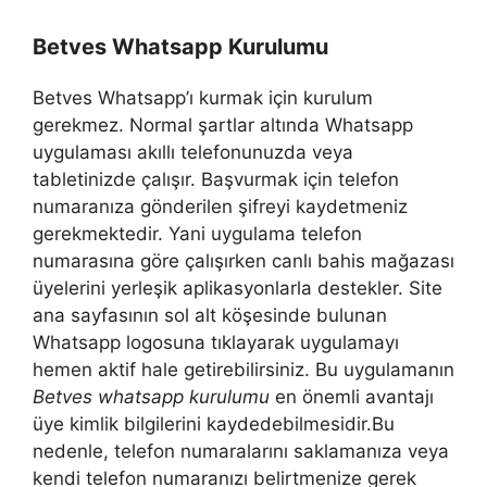
Betves Whatsapp Kurulumu
Betves Whatsapp’ı kurmak için kurulum
gerekmez. Normal şartlar altında Whatsapp
uygulaması akıllı telefonunuzda veya
tabletinizde çalışır. Başvurmak için telefon
numaranıza gönderilen şifreyi kaydetmeniz
gerekmektedir. Yani uygulama telefon
numarasına göre çalışırken canlı bahis mağazası
üyelerini yerleşik aplikasyonlarla destekler. Site
ana sayfasının sol alt köşesinde bulunan
Whatsapp logosuna tıklayarak uygulamayı
hemen aktif hale getirebilirsiniz. Bu uygulamanın
Betves whatsapp kurulumu
en önemli avantajı
üye kimlik bilgilerini kaydedebilmesidir.Bu
nedenle, telefon numaralarını saklamanıza veya
kendi telefon numaranızı belirtmenize gerek