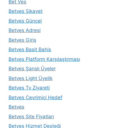
Bet Ves
Betves Şikayet
Betves Güncel
Betves Adresi
Betves Giriş
Betves Basit Bahis
Betves Platform Karşılaştırması
Betves Şanslı Üyeler
Betves Light Üyelik
Betves Tv Ziyareti
Betves Çevrimiçi Hedef
Betves
Betves Site Fiyatları
Betves Hizmet Desteği