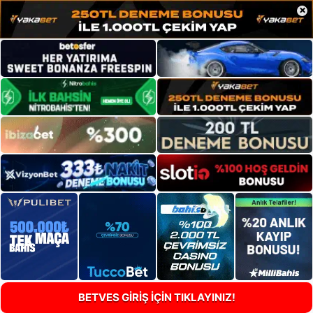
×
BETVES GİRİŞ İÇİN TIKLAYINIZ!