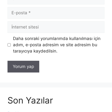
E-
posta
İnternet
sitesi
Daha sonraki yorumlarımda kullanılması için
adım, e-posta adresim ve site adresim bu
tarayıcıya kaydedilsin.
Son Yazılar