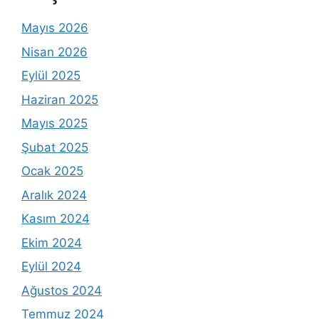
Mayıs 2026
Nisan 2026
Eylül 2025
Haziran 2025
Mayıs 2025
Şubat 2025
Ocak 2025
Aralık 2024
Kasım 2024
Ekim 2024
Eylül 2024
Ağustos 2024
Temmuz 2024