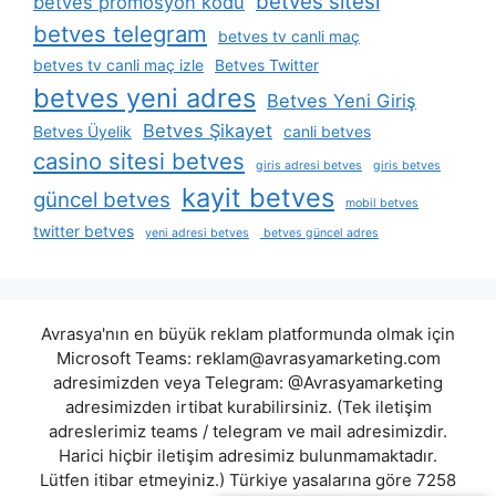
betves sitesi
betves promosyon kodu
betves telegram
betves tv canli maç
betves tv canli maç izle
Betves Twitter
betves yeni adres
Betves Yeni Giriş
Betves Şikayet
Betves Üyelik
canli betves
casino sitesi betves
giris adresi betves
giris betves
kayit betves
güncel betves
mobil betves
twitter betves
yeni adresi betves
betves güncel adres
Avrasya'nın en büyük reklam platformunda olmak için
Microsoft Teams:
reklam@avrasyamarketing.com
adresimizden veya Telegram: @Avrasyamarketing
adresimizden irtibat kurabilirsiniz. (Tek iletişim
adreslerimiz teams / telegram ve mail adresimizdir.
Harici hiçbir iletişim adresimiz bulunmamaktadır.
Lütfen itibar etmeyiniz.) Türkiye yasalarına göre 7258