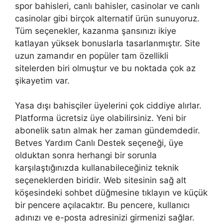
spor bahisleri, canlı bahisler, casinolar ve canlı
casinolar gibi birçok alternatif ürün sunuyoruz.
Tüm seçenekler, kazanma şansınızı ikiye
katlayan yüksek bonuslarla tasarlanmıştır. Site
uzun zamandır en popüler tam özellikli
sitelerden biri olmuştur ve bu noktada çok az
şikayetim var.
Yasa dışı bahisçiler üyelerini çok ciddiye alırlar.
Platforma ücretsiz üye olabilirsiniz. Yeni bir
abonelik satın almak her zaman gündemdedir.
Betves Yardım Canlı Destek seçeneği, üye
olduktan sonra herhangi bir sorunla
karşılaştığınızda kullanabileceğiniz teknik
seçeneklerden biridir. Web sitesinin sağ alt
köşesindeki sohbet düğmesine tıklayın ve küçük
bir pencere açılacaktır. Bu pencere, kullanıcı
adınızı ve e-posta adresinizi girmenizi sağlar.