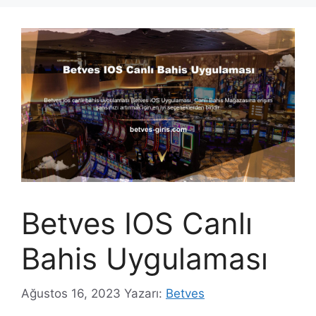
Betves IOS Canlı
Bahis Uygulaması
Ağustos 16, 2023
Yazarı:
Betves