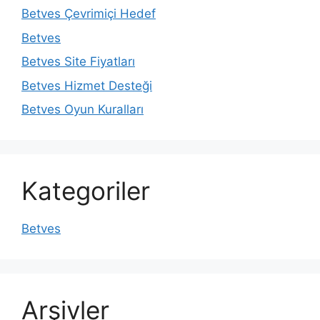
Betves Çevrimiçi Hedef
Betves
Betves Site Fiyatları
Betves Hizmet Desteği
Betves Oyun Kuralları
Kategoriler
Betves
Arşivler