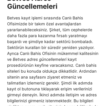
Güncellemeleri
Betves kayıt işlemi sırasında Canlı Bahis
Ofisimizde bir takım özel avantajlardan
yararlanabileceksiniz. Şirket, tüm cephelerde
daha fazla para kazanma fırsatı yaratmayı
başardı ve şimdiye kadar sektörü bombaladı.
Sektörün kuralları bir süredir yeniden yazılıyor.
Ayrıca Canlı Bahis Ofisinin mükemmel kalitesinin
ve
Betves adres güncellemeleri
kayıt
prosedürünün keyfine varacaksınız. Canlı bahis
siteleri bu konuda oldukça dikkatlidir. Ardından
sitenin ana sayfasını ziyaret etmeniz ve
talimatları izlemeniz gerekir. Şimdi ilk adımda
kayıt ol butonuna tıklayarak erişim verilerinizi
girmeyi deneyin. İkinci adımda iletişim ve adres
bilgilerinizi girmeniz istenmektedir. Bu bilgileri