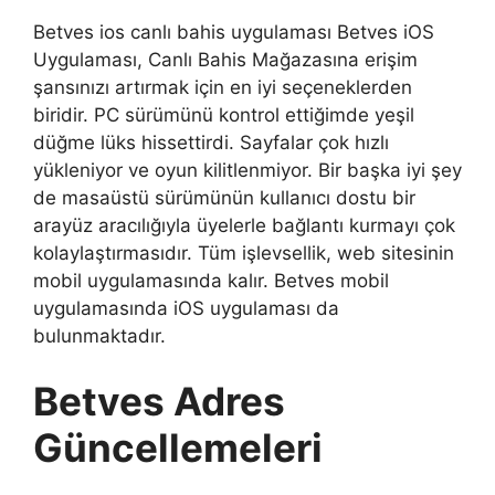
Betves ios canlı bahis uygulaması Betves iOS
Uygulaması, Canlı Bahis Mağazasına erişim
şansınızı artırmak için en iyi seçeneklerden
biridir. PC sürümünü kontrol ettiğimde yeşil
düğme lüks hissettirdi. Sayfalar çok hızlı
yükleniyor ve oyun kilitlenmiyor. Bir başka iyi şey
de masaüstü sürümünün kullanıcı dostu bir
arayüz aracılığıyla üyelerle bağlantı kurmayı çok
kolaylaştırmasıdır. Tüm işlevsellik, web sitesinin
mobil uygulamasında kalır. Betves mobil
uygulamasında iOS uygulaması da
bulunmaktadır.
Betves Adres
Güncellemeleri