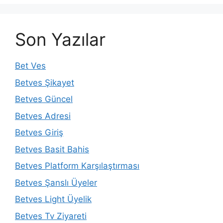
Son Yazılar
Bet Ves
Betves Şikayet
Betves Güncel
Betves Adresi
Betves Giriş
Betves Basit Bahis
Betves Platform Karşılaştırması
Betves Şanslı Üyeler
Betves Light Üyelik
Betves Tv Ziyareti