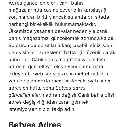
Adres güncellemeleri, canlı bahis
mağazalarında casino severlerin karşılaştığı
sorunlardan biridir, ancak şu anda bu sitede
herhangi bir eksiklik bulunmamaktadır.
Ülkemizde yaşanan davalar nedeniyle canlı
bahis mağazamızı güncellemek zorunda kaldık.
Bu durumda sorunlarla karşılaşabilirsiniz. Canlı
bahis siteleri adreslerini hafta içi düzenli olarak
günceller. Canlı bahis mağazası web sitesi
adresini güncelleyerek ve yeni bir numara
ekleyerek, web sitesi size hizmet etmek için
yeni bir alan adı kuracaktır. Ancak, web sitesi
adresleri hafta sonu
Betves adres
güncellemeleri
nadiren değişir.Canlı bahis ofisi
adres değişikliğinden zarar görmek
istemiyorsanız bizi takip edin.
Betves Adres