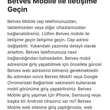
Betves Mobile İle İletişime
Geçin
Betves Mobile cep telefonunuzdan,
tabletinizden veya diğer cihazlarınızdan
bağlanabilirsiniz. Lütfen
Betves mobile i̇le
i̇letişime geçin
iletişime geçin. Cep adresi
değişebilir. Yukarıdaki yazımda detaylı olarak
anlattım. Betves telefonunuza nasıl
bağlandığından bahsedelim. Betves mobil
adresinize giriş yapabilmek için öncelikle güncel
Betves web adresinizi bilmeniz gerekmektedir.
Bu adımdan sonra Betves Mobil’i veya Google
Chrome’daki Bağlantılar sekmesini kullanarak
mobil görünüme giriş yapabilirsiniz. Betves
Mobile giriş yapmak için iPhone, Samsung veya
başka bir Android cihazınız var mı? Betves
Mobile web sitesine giriş yaptığınızda, web