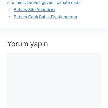
site midir
,
betves güvenli bir site midir
Betves Site Yöneticisi
Betves Canlı Bahis Fiyatlandırma
Yorum yapın
Yorum