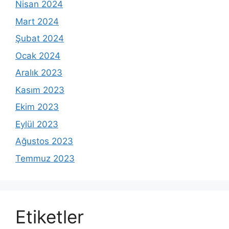
Nisan 2024
Mart 2024
Şubat 2024
Ocak 2024
Aralık 2023
Kasım 2023
Ekim 2023
Eylül 2023
Ağustos 2023
Temmuz 2023
Etiketler