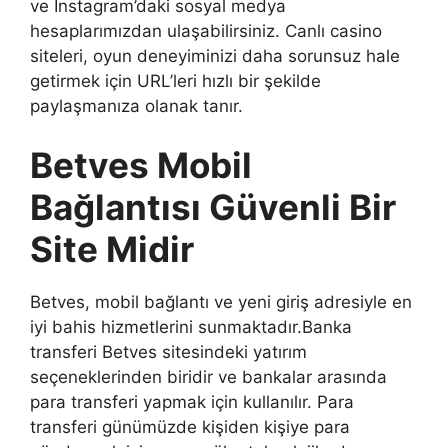
ve Instagram’daki sosyal medya
hesaplarımızdan ulaşabilirsiniz. Canlı casino
siteleri, oyun deneyiminizi daha sorunsuz hale
getirmek için URL’leri hızlı bir şekilde
paylaşmanıza olanak tanır.
Betves Mobil
Bağlantısı Güvenli Bir
Site Midir
Betves, mobil bağlantı ve yeni giriş adresiyle en
iyi bahis hizmetlerini sunmaktadır.Banka
transferi Betves sitesindeki yatırım
seçeneklerinden biridir ve bankalar arasında
para transferi yapmak için kullanılır. Para
transferi günümüzde kişiden kişiye para