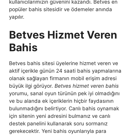
kullanıcılarımızın güvenini kazandı. Betves en
popüler bahis sitesidir ve ödemeler anında
yapılır.
Betves Hizmet Veren
Bahis
Betves bahis sitesi üyelerine hizmet veren ve
aktif içerikle günün 24 saati bahis yapmalarına
olanak sağlayan firmanın mobil erişim adresi
büyük ilgi görüyor.
Betves hizmet veren bahis
yorumu, sanal oyun türünün pek iyi olmadığını
ve bu alanda ek içeriklerin hiçbir faydasının
bulunmadığını belirtiyor. Canlı bahis oynamak
için sitenin yeni adresini bulmanız ve canlı
destek panelini kullanarak soru sormanız
gerekecektir. Yeni bahis oyunlarıyla para