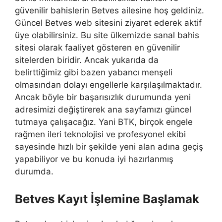
güvenilir bahislerin Betves ailesine hoş geldiniz.
Güncel Betves web sitesini ziyaret ederek aktif
üye olabilirsiniz. Bu site ülkemizde sanal bahis
sitesi olarak faaliyet gösteren en güvenilir
sitelerden biridir. Ancak yukarıda da
belirttiğimiz gibi bazen yabancı menşeli
olmasından dolayı engellerle karşılaşılmaktadır.
Ancak böyle bir başarısızlık durumunda yeni
adresimizi değiştirerek ana sayfamızı güncel
tutmaya çalışacağız. Yani BTK, birçok engele
rağmen ileri teknolojisi ve profesyonel ekibi
sayesinde hızlı bir şekilde yeni alan adına geçiş
yapabiliyor ve bu konuda iyi hazırlanmış
durumda.
Betves Kayıt İşlemine Başlamak