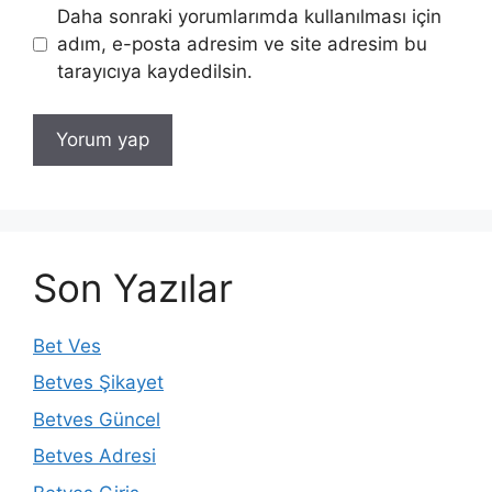
Daha sonraki yorumlarımda kullanılması için
adım, e-posta adresim ve site adresim bu
tarayıcıya kaydedilsin.
Son Yazılar
Bet Ves
Betves Şikayet
Betves Güncel
Betves Adresi