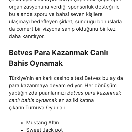
organizasyonuna verdiği sponsorluk desteği ile
bu alanda sporu ve bahsi seven kişilere
ulaşmayı hedefleyen şirket, sunduğu bonuslarla
da cömert bir vizyona sahip olduğunu bir kez
daha kanıtlıyor.
Betves Para Kazanmak Canlı
Bahis Oynamak
Türkiye’nin en karlı casino sitesi Betves bu ay da
para kazanmaya devam ediyor. Her dönüşüm
yaptığınızda puanlarınızı
Betves para kazanmak
canlı bahis oynamak
en az iki katına
çıkarın.Turnuva Oyunları:
Mustang Altın
Sweet Jack pot