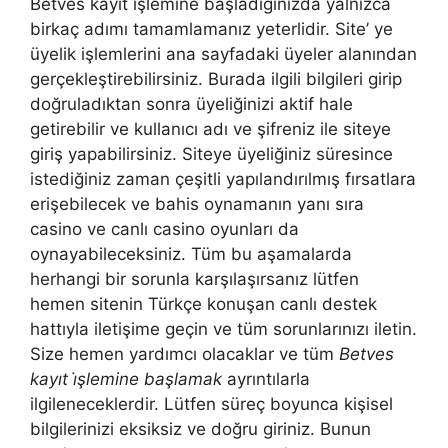
Betves kayıt işlemine başladığınızda yalnızca
birkaç adımı tamamlamanız yeterlidir. Site’ ye
üyelik işlemlerini ana sayfadaki üyeler alanından
gerçekleştirebilirsiniz. Burada ilgili bilgileri girip
doğruladıktan sonra üyeliğinizi aktif hale
getirebilir ve kullanıcı adı ve şifreniz ile siteye
giriş yapabilirsiniz. Siteye üyeliğiniz süresince
istediğiniz zaman çeşitli yapılandırılmış fırsatlara
erişebilecek ve bahis oynamanın yanı sıra
casino ve canlı casino oyunları da
oynayabileceksiniz. Tüm bu aşamalarda
herhangi bir sorunla karşılaşırsanız lütfen
hemen sitenin Türkçe konuşan canlı destek
hattıyla iletişime geçin ve tüm sorunlarınızı iletin.
Size hemen yardımcı olacaklar ve tüm
Betves
kayıt i̇şlemine başlamak
ayrıntılarla
ilgileneceklerdir. Lütfen süreç boyunca kişisel
bilgilerinizi eksiksiz ve doğru giriniz. Bunun