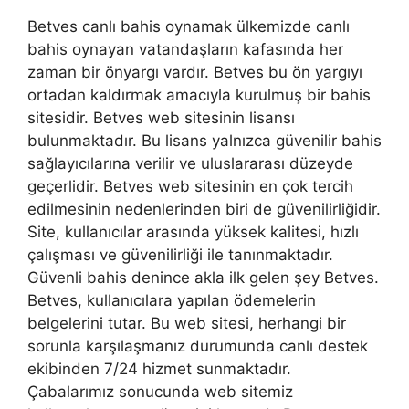
Betves canlı bahis oynamak ülkemizde canlı
bahis oynayan vatandaşların kafasında her
zaman bir önyargı vardır. Betves bu ön yargıyı
ortadan kaldırmak amacıyla kurulmuş bir bahis
sitesidir. Betves web sitesinin lisansı
bulunmaktadır. Bu lisans yalnızca güvenilir bahis
sağlayıcılarına verilir ve uluslararası düzeyde
geçerlidir. Betves web sitesinin en çok tercih
edilmesinin nedenlerinden biri de güvenilirliğidir.
Site, kullanıcılar arasında yüksek kalitesi, hızlı
çalışması ve güvenilirliği ile tanınmaktadır.
Güvenli bahis denince akla ilk gelen şey Betves.
Betves, kullanıcılara yapılan ödemelerin
belgelerini tutar. Bu web sitesi, herhangi bir
sorunla karşılaşmanız durumunda canlı destek
ekibinden 7/24 hizmet sunmaktadır.
Çabalarımız sonucunda web sitemiz