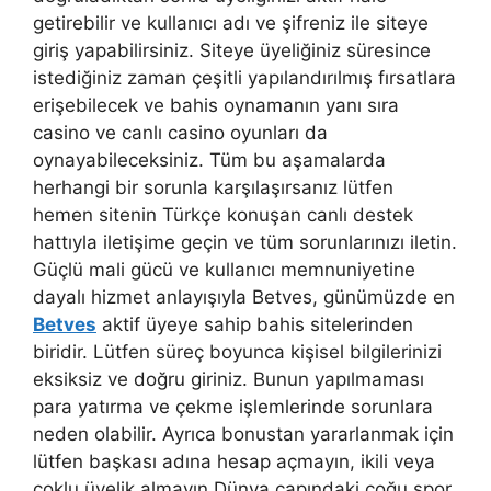
getirebilir ve kullanıcı adı ve şifreniz ile siteye
giriş yapabilirsiniz. Siteye üyeliğiniz süresince
istediğiniz zaman çeşitli yapılandırılmış fırsatlara
erişebilecek ve bahis oynamanın yanı sıra
casino ve canlı casino oyunları da
oynayabileceksiniz. Tüm bu aşamalarda
herhangi bir sorunla karşılaşırsanız lütfen
hemen sitenin Türkçe konuşan canlı destek
hattıyla iletişime geçin ve tüm sorunlarınızı iletin.
Güçlü mali gücü ve kullanıcı memnuniyetine
dayalı hizmet anlayışıyla Betves, günümüzde en
Betves
aktif üyeye sahip bahis sitelerinden
biridir. Lütfen süreç boyunca kişisel bilgilerinizi
eksiksiz ve doğru giriniz. Bunun yapılmaması
para yatırma ve çekme işlemlerinde sorunlara
neden olabilir. Ayrıca bonustan yararlanmak için
lütfen başkası adına hesap açmayın, ikili veya
çoklu üyelik almayın.Dünya çapındaki çoğu spor