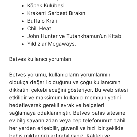
Köpek Kulübesi
Kraken’i Serbest Bırakın
Buffalo Kralı
Chili Heat
John Hunter ve Tutankhamun’un Kitabı
Yıldızlar Megaways.
Betves kullanıcı yorumları
Betves yorumu, kullanıcıların yorumlarının
oldukça değerli olduğunu ve çoğu kullanıcının
dikkatini çekebileceğini gösteriyor. Bu web sitesi
etkilidir ve maksimum kullanıcı memnuniyetini
hedefleyerek gerekli evrak ve belgeleri
sağlamaya odaklanmıştır. Betves bahis sitesine
ev bilgisayarınızdan veya cep telefonunuz dahil
her yerden erişebilir, güvenli ve hızlı bir şekilde
bahis miktarınızı artırabilirsiniz. Kaliteli ve