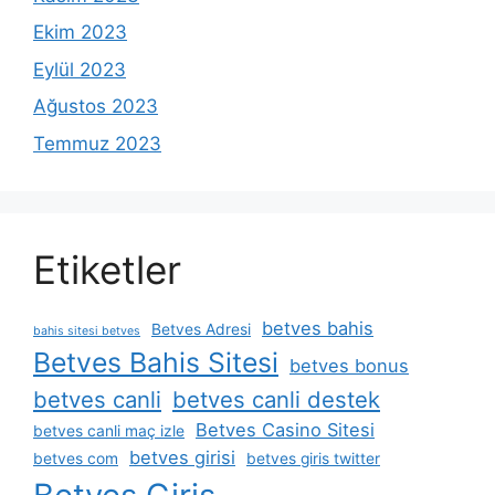
Ekim 2023
Eylül 2023
Ağustos 2023
Temmuz 2023
Etiketler
betves bahis
Betves Adresi
bahis sitesi betves
Betves Bahis Sitesi
betves bonus
betves canli
betves canli destek
Betves Casino Sitesi
betves canli maç izle
betves girisi
betves com
betves giris twitter