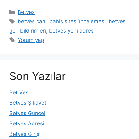
Kategoriler
Betves
Etiketler
betves canlı bahis sitesi i̇ncelemesi
,
betves
geri bildirimleri
,
betves yeni adres
Yorum yap
Son Yazılar
Bet Ves
Betves Şikayet
Betves Güncel
Betves Adresi
Betves Giriş