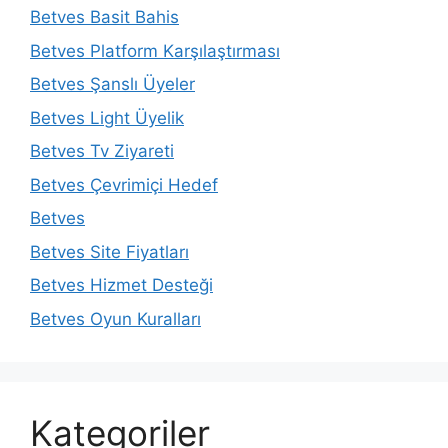
Betves Basit Bahis
Betves Platform Karşılaştırması
Betves Şanslı Üyeler
Betves Light Üyelik
Betves Tv Ziyareti
Betves Çevrimiçi Hedef
Betves
Betves Site Fiyatları
Betves Hizmet Desteği
Betves Oyun Kuralları
Kategoriler