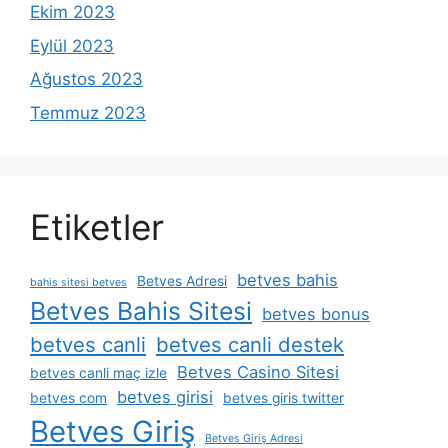
Ekim 2023
Eylül 2023
Ağustos 2023
Temmuz 2023
Etiketler
betves bahis
Betves Adresi
bahis sitesi betves
Betves Bahis Sitesi
betves bonus
betves canli
betves canli destek
Betves Casino Sitesi
betves canli maç izle
betves girisi
betves com
betves giris twitter
Betves Giriş
Betves Giriş Adresi