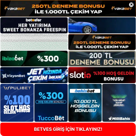
×
BETVES GİRİŞ İÇİN TIKLAYINIZ!