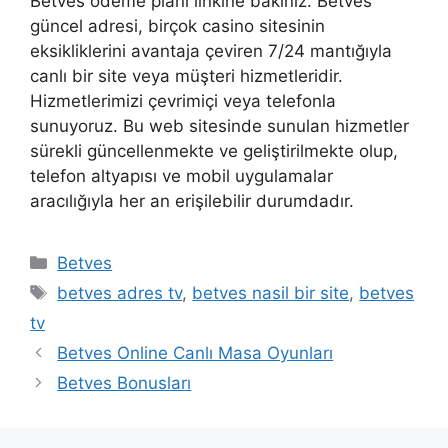
Betves ödeme planı linkine bakınız. Betves
güncel adresi, birçok casino sitesinin
eksikliklerini avantaja çeviren 7/24 mantığıyla
canlı bir site veya müşteri hizmetleridir.
Hizmetlerimizi çevrimiçi veya telefonla
sunuyoruz. Bu web sitesinde sunulan hizmetler
sürekli güncellenmekte ve geliştirilmekte olup,
telefon altyapısı ve mobil uygulamalar
aracılığıyla her an erişilebilir durumdadır.
Kategoriler
Betves
Etiketler
betves adres tv
,
betves nasil bir site
,
betves
tv
Betves Online Canlı Masa Oyunları
Betves Bonusları