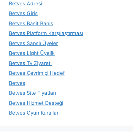
Betves Adresi
Betves Giriş
Betves Basit Bahis
Betves Platform Karşılaştırması
Betves Şanslı Üyeler
Betves Light Üyelik
Betves Tv Ziyareti
Betves Çevrimiçi Hedef
Betves
Betves Site Fiyatları
Betves Hizmet Desteği
Betves Oyun Kuralları