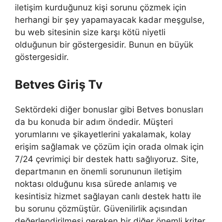
iletişim kurduğunuz kişi sorunu çözmek için
herhangi bir şey yapamayacak kadar meşgulse,
bu web sitesinin size karşı kötü niyetli
olduğunun bir göstergesidir. Bunun en büyük
göstergesidir.
Betves Giriş Tv
Sektördeki diğer bonuslar gibi Betves bonusları
da bu konuda bir adım öndedir. Müşteri
yorumlarını ve şikayetlerini yakalamak, kolay
erişim sağlamak ve çözüm için orada olmak için
7/24 çevrimiçi bir destek hattı sağlıyoruz. Site,
departmanın en önemli sorununun iletişim
noktası olduğunu kısa sürede anlamış ve
kesintisiz hizmet sağlayan canlı destek hattı ile
bu sorunu çözmüştür. Güvenilirlik açısından
değerlendirilmesi gereken bir diğer önemli kriter