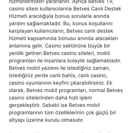
hizmetlerinden yararlanın. Ayrıca Betves TV,
casino sitesi kullanıcılarına Betves Canlı Destek
Hizmeti aracılığıyla bonus sorularla anında
yardım sağlamaktadır. Bu, bonus koşullarını
karşılayan kullanıcıların, Betves canlı destek
hizmeti kapsamında bonusu anında alacakları
anlamına gelir. Casino sektörüne büyük bir
yenilik getiren Betves casino siteleri, mobil
programları ile insanlara kolaylık sağlamaktadır.
Betves mobil yazılımı ile istediğiniz zaman,
istediğiniz yerde canlı bahis, canlı casino,
casino oyunlarının keyfini çıkarabilirsiniz. Ek
olarak, Betves mobil programları, normal Betves
casino sitelerinden daha hızlı işlem
gerçekleştirir. Sebebi ise Betves mobil
programlarının tüm özelliklerinin çok güçlü bir
altyapı üzerine kurulu olmasıdır.