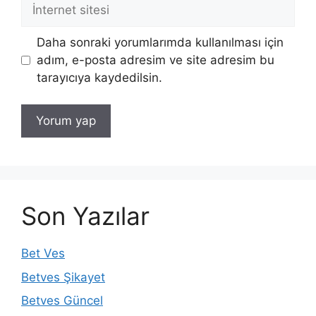
İnternet
sitesi
Daha sonraki yorumlarımda kullanılması için
adım, e-posta adresim ve site adresim bu
tarayıcıya kaydedilsin.
Son Yazılar
Bet Ves
Betves Şikayet
Betves Güncel