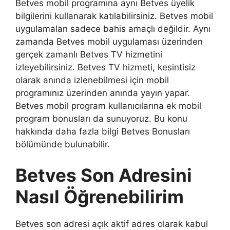
Betves mobil programına aynı Betves üyelik
bilgilerini kullanarak katılabilirsiniz. Betves mobil
uygulamaları sadece bahis amaçlı değildir. Aynı
zamanda Betves mobil uygulaması üzerinden
gerçek zamanlı Betves TV hizmetini
izleyebilirsiniz. Betves TV hizmeti, kesintisiz
olarak anında izlenebilmesi için mobil
programınız üzerinden anında yayın yapar.
Betves mobil program kullanıcılarına ek mobil
program bonusları da sunuyoruz. Bu konu
hakkında daha fazla bilgi Betves Bonusları
bölümünde bulunabilir.
Betves Son Adresini
Nasıl Öğrenebilirim
Betves son adresi açık aktif adres olarak kabul